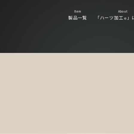
Item
About
製品一覧
「ハーツ加工
」
Ⓡ