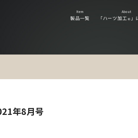
Item
About
製品一覧
「ハーツ加工
」
Ⓡ
021年8月号