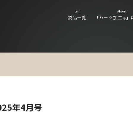
Item
About
製品一覧
「ハーツ加工
」
Ⓡ
025年4月号