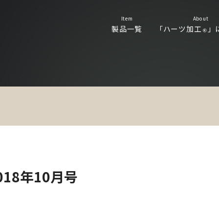
Item
About
製品一覧
「ハーツ加工
」
Ⓡ
18年10月号