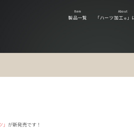
Item
About
製品一覧
「ハーツ加工
」
Ⓡ
ツ」
が新発売です！