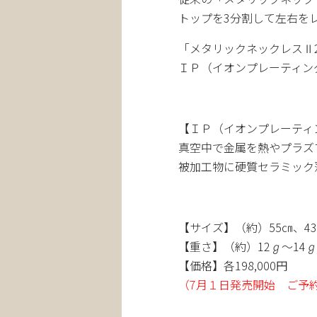
トップを3分割して左右を
「メタリックネックレス Ⅱ
ＩＰ（イオンプレーティン
【ＩＰ（イオンプレーティ
真空中で金属を熱やプラズ
被加工物に硬質セラミック
【サイズ】（約）55㎝、43
【重さ】（約）12ℊ～14ℊ
【価格】各198,000円
（7月１日発売開始 ご予