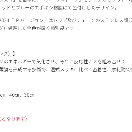
レッドとブルーのエポキシ樹脂にて色付けしたデザイン。
 2024 ＩＰバージョン」はトップ及びチェーンのステンレス部
グ）処理した金色が輝く特別品です。
ング）】
マのエネルギーで気化させ、それに反応性ガスを組み合せて
薄膜を形成する技術で、湿式メッキに比べて密着性、摩耗耐久
㎝、40㎝、38㎝
約となります）